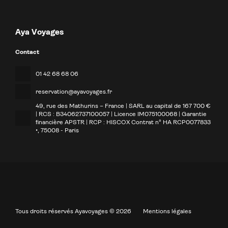
Aya Voyages
Contact
01 42 68 68 06
reservation@ayavoyages.fr
49, rue des Mathurins – France | SARL au capital de 167 700 €
| RCS : B34062737100057 | Licence IM075100068 | Garantie
financière APSTR | RCP : HISCOX Contrat n° HA RCP0077833
•
, 75008 - Paris
Tous droits réservés Ayavoyages © 2026
Mentions légales