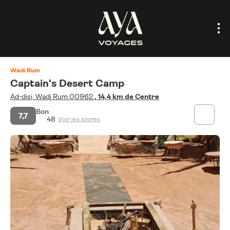
Wadi Rum
Captain's Desert Camp
Ad-disi, Wadi Rum 00962
, 14,4 km de Centre
Bon
7,7
48
Voir les scores