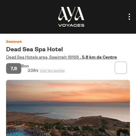
Sweimeh
Dead Sea Spa Hotel
Dead Sea Hotels area, Sweimeh 18168
, 5,8 km de Centre
Bon
7,8
3384
Voir les scores