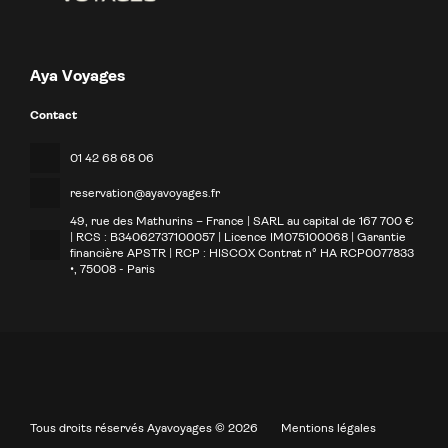
Aya Voyages
Contact
01 42 68 68 06
reservation@ayavoyages.fr
49, rue des Mathurins – France | SARL au capital de 167 700 €
| RCS : B34062737100057 | Licence IM075100068 | Garantie
financière APSTR | RCP : HISCOX Contrat n° HA RCP0077833
•
, 75008 - Paris
Tous droits réservés Ayavoyages © 2026
Mentions légales