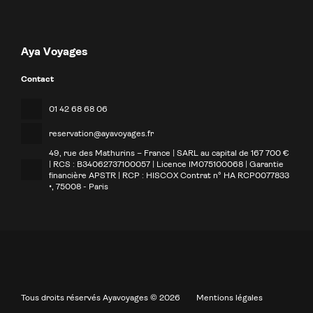
Aya Voyages
Contact
01 42 68 68 06
reservation@ayavoyages.fr
49, rue des Mathurins – France | SARL au capital de 167 700 €
| RCS : B34062737100057 | Licence IM075100068 | Garantie
financière APSTR | RCP : HISCOX Contrat n° HA RCP0077833
•
, 75008 - Paris
Tous droits réservés Ayavoyages © 2026
Mentions légales