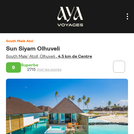
South Malé Atol
Sun Siyam Olhuveli
South Male' Atoll, Olhuveli
, 4,5 km de Centre
Superbe
9
2715
Voir les scores