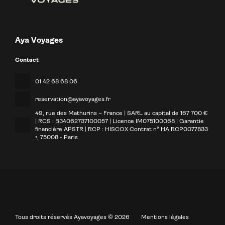
Aya Voyages
Contact
01 42 68 68 06
reservation@ayavoyages.fr
49, rue des Mathurins – France | SARL au capital de 167 700 €
| RCS : B34062737100057 | Licence IM075100068 | Garantie
financière APSTR | RCP : HISCOX Contrat n° HA RCP0077833
•
, 75008 - Paris
Tous droits réservés Ayavoyages © 2026
Mentions légales