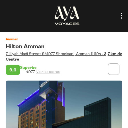
Amman
Hilton Amman
7 Illiyah Madi Street 941977 Shmeisani, Amman 111194
, 3,7 km de
Centre
Superbe
9,6
4977
Voir les scores