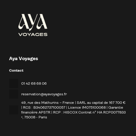
Aya Voyages
Contact
01 42 68 68 06
reservation@ayavoyages.fr
49, rue des Mathurins – France | SARL au capital de 167 700 €
| RCS : B34062737100057 | Licence IM075100068 | Garantie
financière APSTR | RCP : HISCOX Contrat n° HA RCP0077833
•
, 75008 - Paris