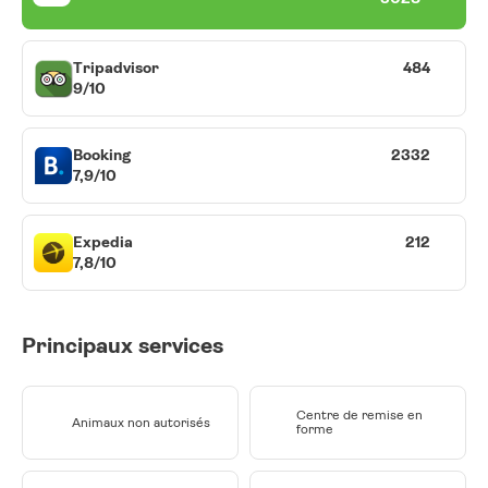
Tripadvisor
484
9/10
Booking
2332
7,9/10
Expedia
212
7,8/10
Principaux services
Centre de remise en
Animaux non autorisés
forme