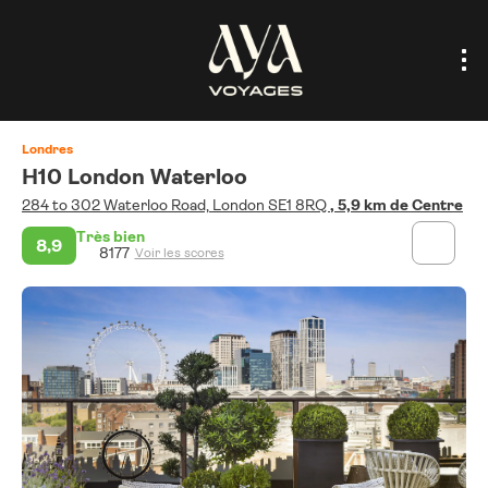
Londres
H10 London Waterloo
284 to 302 Waterloo Road, London SE1 8RQ
, 5,9 km de Centre
Très bien
8,9
8177
Voir les scores