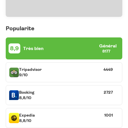
Popularite
Général
8,9
Très bien
8177
Tripadvisor
4449
9/10
Booking
2727
8,8/10
Expedia
1001
8,8/10