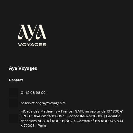
Aya Voyages
Contact
01 42 68 68 06
reservation@ayavoyages.fr
49, rue des Mathurins – France | SARL au capital de 167 700 €
| RCS : B34062737100057 | Licence IM075100068 | Garantie
financière APSTR | RCP : HISCOX Contrat n° HA RCP0077833
•
, 75008 - Paris