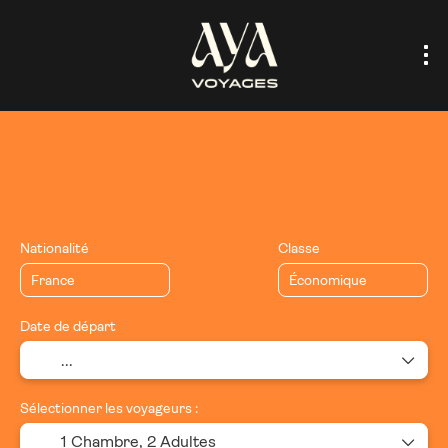
Voyage sur mesure
Circuits
Hébergement(s)
Vols
Nationalité
Classe
Date de départ
Sélectionner les voyageurs :
1 Chambre,
2 Adultes