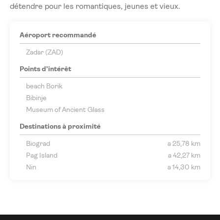
détendre pour les romantiques, jeunes et vieux.
Aéroport recommandé
Zadar (ZAD)
Points d’intérêt
beach Borik
Bibinje
Museum of Ancient Glass
Destinations à proximité
Biograd
a 25,78 km
Pag Island
a 42,27 km
Nin
a 14,30 km