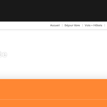
Accueil
Séjour libre
Vols + Hôtels
te
Circuits
Hébergement(s)