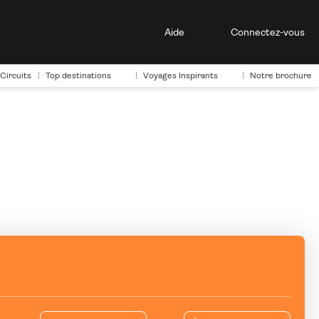
Aide
Connectez-vous
Circuits
Top destinations
Voyages Inspirants
Notre brochure
+
Vols + Hôtels à la carte