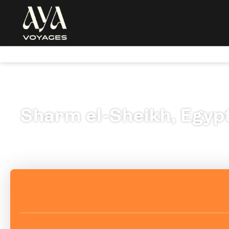
Sharm el-Sheikh, Egyp
Voyage sur mesure