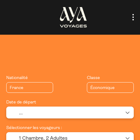
Voyage sur mesure
Circuits
Hébergement(s)
Vols
Nationalité
Classe
Date de départ
Sélectionner les voyageurs :
1 Chambre,
2 Adultes