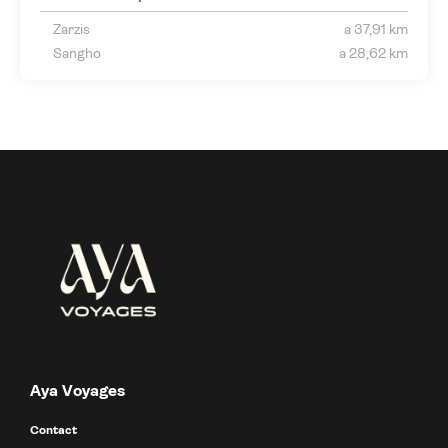
Zarzis
a 37,91 km
Sangho
a 28,62 km
Aya Voyages
Contact