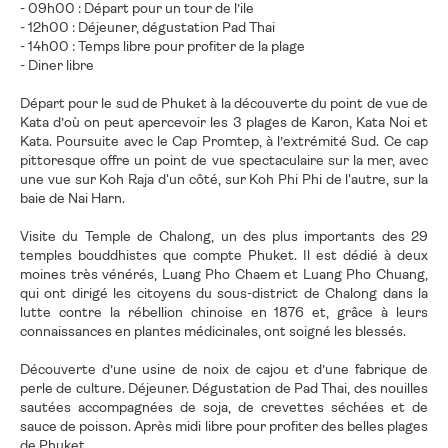
- 09h00 : Départ pour un tour de l’ile
- 12h00 : Déjeuner, dégustation Pad Thai
- 14h00 : Temps libre pour profiter de la plage
- Diner libre
Départ pour le sud de Phuket à la découverte du point de vue de
Kata d’où on peut apercevoir les 3 plages de Karon, Kata Noi et
Kata. Poursuite avec le Cap Promtep, à l’extrémité Sud. Ce cap
pittoresque offre un point de vue spectaculaire sur la mer, avec
une vue sur Koh Raja d'un côté, sur Koh Phi Phi de l'autre, sur la
baie de Nai Harn.
Visite du Temple de Chalong, un des plus importants des 29
temples bouddhistes que compte Phuket. Il est dédié à deux
moines très vénérés, Luang Pho Chaem et Luang Pho Chuang,
qui ont dirigé les citoyens du sous-district de Chalong dans la
lutte contre la rébellion chinoise en 1876 et, grâce à leurs
connaissances en plantes médicinales, ont soigné les blessés.
Découverte d’une usine de noix de cajou et d’une fabrique de
perle de culture. Déjeuner. Dégustation de Pad Thai, des nouilles
sautées accompagnées de soja, de crevettes séchées et de
sauce de poisson. Après midi libre pour profiter des belles plages
de Phuket.