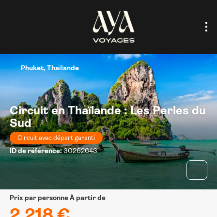
Phuket, Thaïlande
Circuit en Thaïlande : Les Perles du
Sud
Circuit avec départ garanti
ID de référence:
30262643
prix par personne À partir de
2.218 €