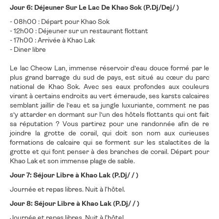
Jour 6: Déjeuner Sur Le Lac De Khao Sok (P.Dj/Dej/ )
- 08h00 : Départ pour Khao Sok
- 12h00 : Déjeuner sur un restaurant flottant
- 17h00 : Arrivée à Khao Lak
- Diner libre
Le lac Cheow Lan, immense réservoir d’eau douce formé par le
plus grand barrage du sud de pays, est situé au cœur du parc
national de Khao Sok. Avec ses eaux profondes aux couleurs
virant à certains endroits au vert émeraude, ses karsts calcaires
semblant jaillir de l’eau et sa jungle luxuriante, comment ne pas
s’y attarder en dormant sur l’un des hôtels flottants qui ont fait
sa réputation ? Vous partirez pour une randonnée afin de re
joindre la grotte de corail, qui doit son nom aux curieuses
formations de calcaire qui se forment sur les stalactites de la
grotte et qui font penser à des branches de corail. Départ pour
Khao Lak et son immense plage de sable.
Jour 7: Séjour Libre à Khao Lak (P.Dj/ / )
Journée et repas libres. Nuit à l‘hôtel.
Jour 8: Séjour Libre à Khao Lak (P.Dj/ / )
Journée et repas libres. Nuit à l‘hôtel.