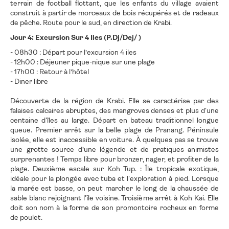
terrain de football flottant, que les enfants du village avaient
construit à partir de morceaux de bois récupérés et de radeaux
de pêche. Route pour le sud, en direction de Krabi.
Jour 4: Excursion Sur 4 Iles (P.Dj/Dej/ )
- 08h30 : Départ pour l’excursion 4 iles
- 12h00 : Déjeuner pique-nique sur une plage
- 17h00 : Retour à l’hôtel
- Diner libre
Découverte de la région de Krabi. Elle se caractérise par des
falaises calcaires abruptes, des mangroves denses et plus d'une
centaine d'îles au large. Départ en bateau traditionnel longue
queue. Premier arrêt sur la belle plage de Pranang. Péninsule
isolée, elle est inaccessible en voiture. À quelques pas se trouve
une grotte source d’une légende et de pratiques animistes
surprenantes ! Temps libre pour bronzer, nager, et profiter de la
plage. Deuxième escale sur Koh Tup. : Île tropicale exotique,
idéale pour la plongée avec tuba et l'exploration à pied. Lorsque
la marée est basse, on peut marcher le long de la chaussée de
sable blanc rejoignant l'île voisine. Troisième arrêt à Koh Kai. Elle
doit son nom à la forme de son promontoire rocheux en forme
de poulet.