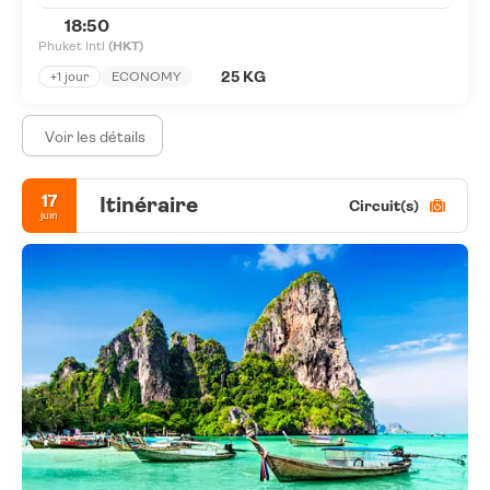
18:50
Phuket Intl
(HKT)
25 KG
+1 jour
ECONOMY
Voir les détails
17
Itinéraire
Circuit(s)
juin