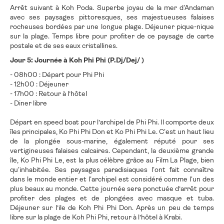
Arrêt suivant à Koh Poda. Superbe joyau de la mer d'Andaman
avec ses paysages pittoresques, ses majestueuses falaises
rocheuses bordées par une longue plage. Déjeuner pique-nique
sur la plage. Temps libre pour profiter de ce paysage de carte
postale et de ses eaux cristallines.
Jour 5: Journée à Koh Phi Phi (P.Dj/Dej/ )
- 08h00 : Départ pour Phi Phi
- 12h00 : Déjeuner
- 17h00 : Retour à l’hôtel
- Diner libre
Départ en speed boat pour l’archipel de Phi Phi. Il comporte deux
îles principales, Ko Phi Phi Don et Ko Phi Phi Le. C'est un haut lieu
de la plongée sous-marine, également réputé pour ses
vertigineuses falaises calcaires. Cependant, la deuxième grande
île, Ko Phi Phi Le, est la plus célèbre grâce au Film La Plage, bien
qu'inhabitée. Ses paysages paradisiaques l'ont fait connaître
dans le monde entier et l'archipel est considéré comme l'un des
plus beaux au monde. Cette journée sera ponctuée d’arrêt pour
profiter des plages et de plongées avec masque et tuba.
Déjeuner sur l’ile de Koh Phi Phi Don. Après un peu de temps
libre sur la plage de Koh Phi Phi, retour à l’hôtel à Krabi.