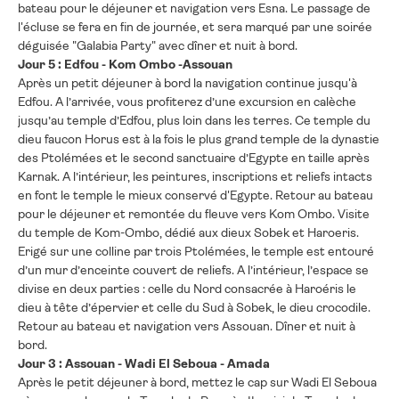
bateau pour le déjeuner et navigation vers Esna. Le passage de
l'écluse se fera en fin de journée, et sera marqué par une soirée
déguisée "Galabia Party" avec dîner et nuit à bord.
Jour 5 : Edfou - Kom Ombo -Assouan
Après un petit déjeuner à bord la navigation continue jusqu'à
Edfou. A l’arrivée, vous profiterez d’une excursion en calèche
jusqu’au temple d’Edfou, plus loin dans les terres. Ce temple du
dieu faucon Horus est à la fois le plus grand temple de la dynastie
des Ptolémées et le second sanctuaire d’Egypte en taille après
Karnak. A l’intérieur, les peintures, inscriptions et reliefs intacts
en font le temple le mieux conservé d'Egypte. Retour au bateau
pour le déjeuner et remontée du fleuve vers Kom Ombo. Visite
du temple de Kom-Ombo, dédié aux dieux Sobek et Haroeris.
Erigé sur une colline par trois Ptolémées, le temple est entouré
d’un mur d’enceinte couvert de reliefs. A l’intérieur, l’espace se
divise en deux parties : celle du Nord consacrée à Haroéris le
dieu à tête d’épervier et celle du Sud à Sobek, le dieu crocodile.
Retour au bateau et navigation vers Assouan. Dîner et nuit à
bord.
Jour 3 : Assouan - Wadi El Seboua - Amada
Après le petit déjeuner à bord, mettez le cap sur Wadi El Seboua