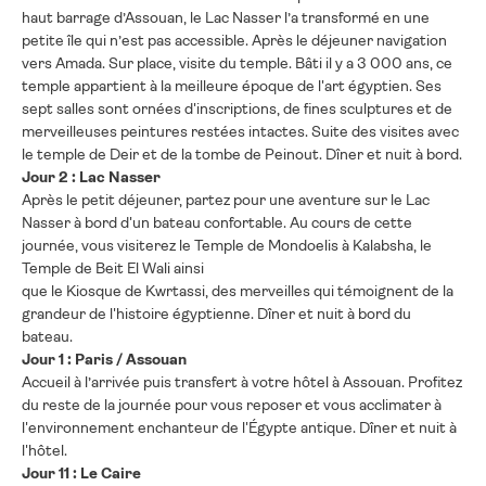
haut barrage d’Assouan, le Lac Nasser l’a transformé en une
petite île qui n’est pas accessible. Après le déjeuner navigation
vers Amada. Sur place, visite du temple. Bâti il y a 3 000 ans, ce
temple appartient à la meilleure époque de l'art égyptien. Ses
sept salles sont ornées d'inscriptions, de fines sculptures et de
merveilleuses peintures restées intactes. Suite des visites avec
le temple de Deir et de la tombe de Peinout. Dîner et nuit à bord.
Jour 2 : Lac Nasser
Après le petit déjeuner, partez pour une aventure sur le Lac
Nasser à bord d'un bateau confortable. Au cours de cette
journée, vous visiterez le Temple de Mondoelis à Kalabsha, le
Temple de Beit El Wali ainsi
que le Kiosque de Kwrtassi, des merveilles qui témoignent de la
grandeur de l'histoire égyptienne. Dîner et nuit à bord du
bateau.
Jour 1 : Paris / Assouan
Accueil à l’arrivée puis transfert à votre hôtel à Assouan. Profitez
du reste de la journée pour vous reposer et vous acclimater à
l'environnement enchanteur de l'Égypte antique. Dîner et nuit à
l'hôtel.
Jour 11 : Le Caire