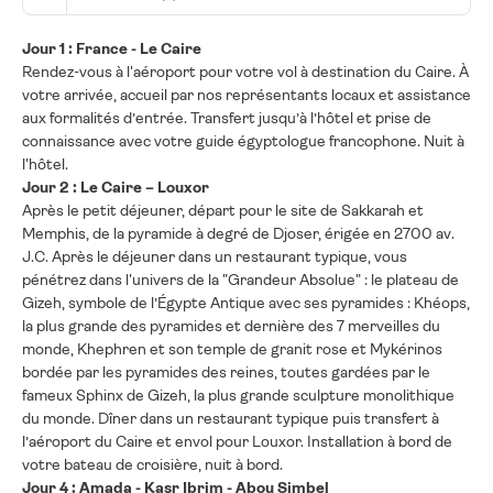
Jour 1 : France - Le Caire
Rendez-vous à l'aéroport pour votre vol à destination du Caire. À
votre arrivée, accueil par nos représentants locaux et assistance
aux formalités d’entrée. Transfert jusqu’à l’hôtel et prise de
connaissance avec votre guide égyptologue francophone. Nuit à
l'hôtel.
Jour 2 : Le Caire – Louxor
Après le petit déjeuner, départ pour le site de Sakkarah et
Memphis, de la pyramide à degré de Djoser, érigée en 2700 av.
J.C. Après le déjeuner dans un restaurant typique, vous
pénétrez dans l'univers de la "Grandeur Absolue" : le plateau de
Gizeh, symbole de l’Égypte Antique avec ses pyramides : Khéops,
la plus grande des pyramides et dernière des 7 merveilles du
monde, Khephren et son temple de granit rose et Mykérinos
bordée par les pyramides des reines, toutes gardées par le
fameux Sphinx de Gizeh, la plus grande sculpture monolithique
du monde. Dîner dans un restaurant typique puis transfert à
l’aéroport du Caire et envol pour Louxor. Installation à bord de
votre bateau de croisière, nuit à bord.
Jour 4 : Amada - Kasr Ibrim - Abou Simbel