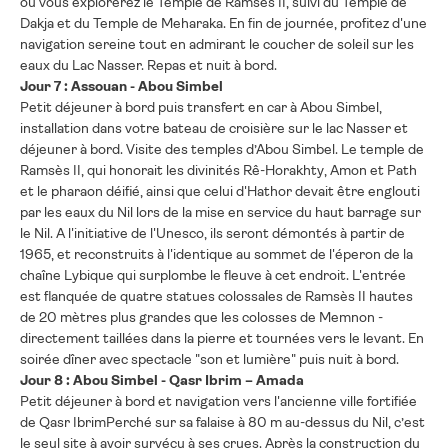
où vous explorerez le Temple de Ramsès II, suivi du Temple de
Dakja et du Temple de Meharaka. En fin de journée, profitez d'une
navigation sereine tout en admirant le coucher de soleil sur les
eaux du Lac Nasser. Repas et nuit à bord.
Jour 7 : Assouan - Abou Simbel
Petit déjeuner à bord puis transfert en car à Abou Simbel,
installation dans votre bateau de croisière sur le lac Nasser et
déjeuner à bord. Visite des temples d’Abou Simbel. Le temple de
Ramsès II, qui honorait les divinités Rê-Horakhty, Amon et Path
et le pharaon déifié, ainsi que celui d'Hathor devait être englouti
par les eaux du Nil lors de la mise en service du haut barrage sur
le Nil. A l'initiative de l'Unesco, ils seront démontés à partir de
1965, et reconstruits à l'identique au sommet de l'éperon de la
chaîne Lybique qui surplombe le fleuve à cet endroit. L'entrée
est flanquée de quatre statues colossales de Ramsès II hautes
de 20 mètres plus grandes que les colosses de Memnon -
directement taillées dans la pierre et tournées vers le levant. En
soirée dîner avec spectacle "son et lumière" puis nuit à bord.
Jour 8 : Abou Simbel - Qasr Ibrim – Amada
Petit déjeuner à bord et navigation vers l'ancienne ville fortifiée
de Qasr IbrimPerché sur sa falaise à 80 m au-dessus du Nil, c’est
le seul site à avoir survécu à ses crues. Après la construction du