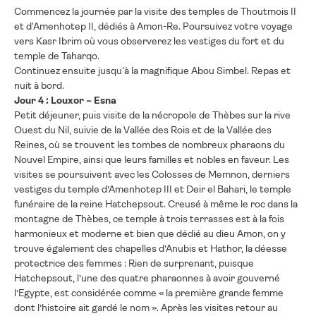
Commencez la journée par la visite des temples de Thoutmois II
et d'Amenhotep II, dédiés à Amon-Re. Poursuivez votre voyage
vers Kasr Ibrim où vous observerez les vestiges du fort et du
temple de Taharqo.
Continuez ensuite jusqu'à la magnifique Abou Simbel. Repas et
nuit à bord.
Jour 4 : Louxor – Esna
Petit déjeuner, puis visite de la nécropole de Thèbes sur la rive
Ouest du Nil, suivie de la Vallée des Rois et de la Vallée des
Reines, où se trouvent les tombes de nombreux pharaons du
Nouvel Empire, ainsi que leurs familles et nobles en faveur. Les
visites se poursuivent avec les Colosses de Memnon, derniers
vestiges du temple d’Amenhotep III et Deir el Bahari, le temple
funéraire de la reine Hatchepsout. Creusé à même le roc dans la
montagne de Thèbes, ce temple à trois terrasses est à la fois
harmonieux et moderne et bien que dédié au dieu Amon, on y
trouve également des chapelles d’Anubis et Hathor, la déesse
protectrice des femmes : Rien de surprenant, puisque
Hatchepsout, l’une des quatre pharaonnes à avoir gouverné
l’Egypte, est considérée comme « la première grande femme
dont l’histoire ait gardé le nom ». Après les visites retour au