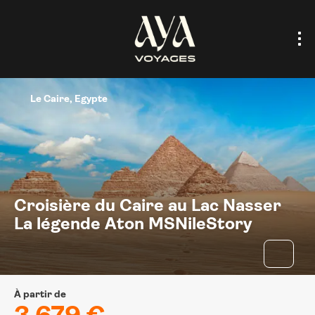
Le Caire, Egypte
Croisière du Caire au Lac Nasser
La légende Aton MSNileStory
À partir de