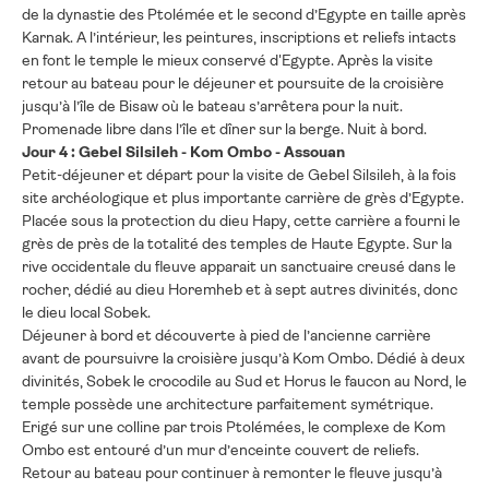
de la dynastie des Ptolémée et le second d’Egypte en taille après
Karnak. A l’intérieur, les peintures, inscriptions et reliefs intacts
en font le temple le mieux conservé d'Egypte. Après la visite
retour au bateau pour le déjeuner et poursuite de la croisière
jusqu’à l’île de Bisaw où le bateau s’arrêtera pour la nuit.
Promenade libre dans l’île et dîner sur la berge. Nuit à bord.
Jour 4 : Gebel Silsileh - Kom Ombo - Assouan
Petit-déjeuner et départ pour la visite de Gebel Silsileh, à la fois
site archéologique et plus importante carrière de grès d’Egypte.
Placée sous la protection du dieu Hapy, cette carrière a fourni le
grès de près de la totalité des temples de Haute Egypte. Sur la
rive occidentale du fleuve apparait un sanctuaire creusé dans le
rocher, dédié au dieu Horemheb et à sept autres divinités, donc
le dieu local Sobek.
Déjeuner à bord et découverte à pied de l’ancienne carrière
avant de poursuivre la croisière jusqu’à Kom Ombo. Dédié à deux
divinités, Sobek le crocodile au Sud et Horus le faucon au Nord, le
temple possède une architecture parfaitement symétrique.
Erigé sur une colline par trois Ptolémées, le complexe de Kom
Ombo est entouré d’un mur d’enceinte couvert de reliefs.
Retour au bateau pour continuer à remonter le fleuve jusqu’à