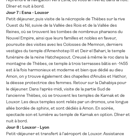
Dîner et nuit à bord.
Jour 7 : Esna - Louxor
Petit déjeuner, puis visite de la nécropole de Thèbes sur la rive
Ouest du Nil, suivie de la Vallée des Rois et de la Vallée des
Reines, où se trouvent les tombes de nombreux pharaons du
Nouvel Empire, ainsi que leurs familles et nobles en faveur,
poursuite des visites avec les Colosses de Memnon, derniers
vestiges du temple d’Amenhotep III et Deir el Bahari, le temple
funéraire de la reine Hatchepsout. Creusé à même le roc dans la
montagne de Thèbes, ce temple à trois terrasses bâtis en -1455
est à la fois harmonieux et moderne et bien que dédié au dieu
Amon, on y trouve également des chapelles d’Anubis et Hathor,
la déesse protectrice des femmes. Retour sur la Dahabiya pour
le déjeuner. Dans l’après-midi, visite de la partie Sud de
l'ancienne Thèbes, où se trouvent les temples de Karnak et de
Louxor. Les deux temples sont reliés par un dromos, une longue
allée bordée de sphinx, et sont dédiés à Amon. En soirée,
spectacle son et lumière au temple de Karnak en option. Dîner et
nuit à bord.
Jour 8 : Louxor - Lyon
Petit-déjeuner et transfert à l'aéroport de Louxor. Assistance