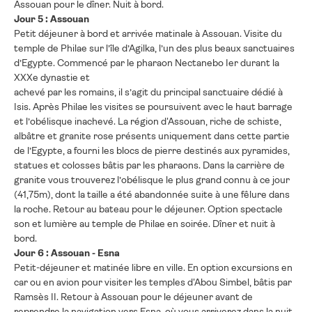
Assouan pour le dîner. Nuit à bord.
Jour 5 : Assouan
Petit déjeuner à bord et arrivée matinale à Assouan. Visite du
temple de Philae sur l’île d’Agilka, l’un des plus beaux sanctuaires
d’Egypte. Commencé par le pharaon Nectanebo Ier durant la
XXXe dynastie et
achevé par les romains, il s’agit du principal sanctuaire dédié à
Isis. Après Philae les visites se poursuivent avec le haut barrage
et l’obélisque inachevé. La région d'Assouan, riche de schiste,
albâtre et granite rose présents uniquement dans cette partie
de l’Egypte, a fourni les blocs de pierre destinés aux pyramides,
statues et colosses bâtis par les pharaons. Dans la carrière de
granite vous trouverez l’obélisque le plus grand connu à ce jour
(41,75m), dont la taille a été abandonnée suite à une fêlure dans
la roche. Retour au bateau pour le déjeuner. Option spectacle
son et lumière au temple de Philae en soirée. Dîner et nuit à
bord.
Jour 6 : Assouan - Esna
Petit-déjeuner et matinée libre en ville. En option excursions en
car ou en avion pour visiter les temples d'Abou Simbel, bâtis par
Ramsès II. Retour à Assouan pour le déjeuner avant de
reprendre la navigation vers Esna, où vous arriverez dans la nuit.